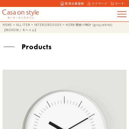
新規会員登録
マイページ
カート
HOME
>
ALL ITEM
>
INTERIORGOODS
>
HORN 壁掛け時計 (gray/white)
【MOHEIM / モヘイム】
Products