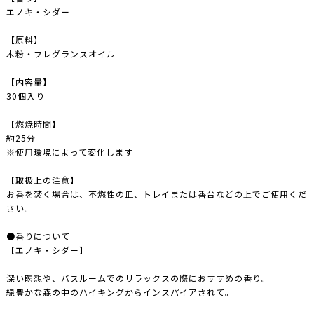
エノキ・シダー
【
原料
】
木粉・フレグランスオイル
【
内容量
】
30個入り
【
燃焼時間
】
約25分
※使用環境によって変化します
【
取扱上の注意
】
お香を焚く場合は、不燃性の皿、トレイまたは香台などの上でご使用くだ
さい。
●香りについて
【エノキ・シダー】
深い瞑想や、バスルームでのリラックスの際におすすめの香り。
緑豊かな森の中のハイキングからインスパイアされて。