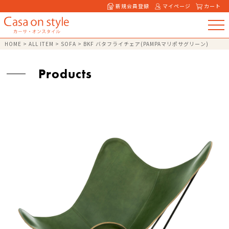
新規会員登録
マイページ
カート
HOME
>
ALL ITEM
>
SOFA
>
BKF バタフライチェア(PAMPAマリポサグリーン)
Products