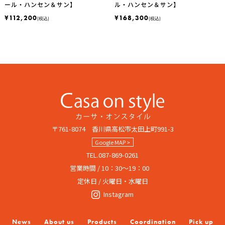
ール・ハンセン＆サン】
ル・ハンセン＆サン】
¥112,200
¥168,300
(税込)
(税込)
〒761-8074 香川県高松市太田上町991-3
Google MAP >
TEL.087-869-0261
営業時間 / 10：30～19：00
定休日 / 火曜日・水曜日
Instagram
News
About us
Products
Coordination
Pick up