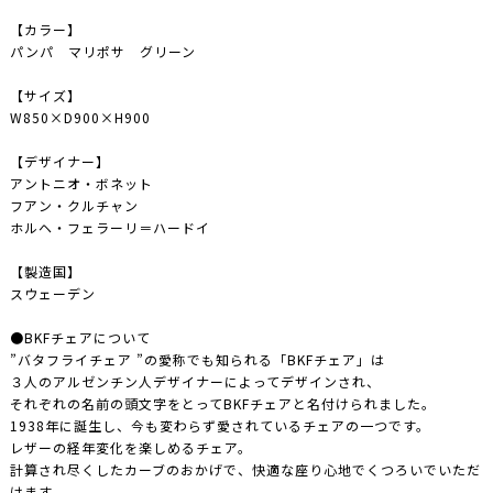
【
カラー
】
パンパ マリポサ グリーン
【
サイズ
】
W850×D900×H900
【
デザイナー
】
アントニオ・ボネット
フアン・クルチャン
ホルヘ・フェラーリ＝ハードイ
【
製造国
】
スウェーデン
●BKFチェアについて
”バタフライチェア ”の愛称でも知られる「BKFチェア」は
３人のアルゼンチン人デザイナーによってデザインされ、
それぞれの名前の頭文字をとってBKFチェアと名付けられました。
1938年に誕生し、今も変わらず愛されているチェアの一つです。
レザーの経年変化を楽しめるチェア。
計算され尽くしたカーブのおかげで、快適な座り心地でくつろいでいただ
けます。