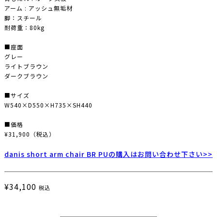
アーム : アッシュ無垢材
脚：スチール
耐荷重：80kg
■座面
グレー
ライトブラウン
ダークブラウン
■サイズ
W540×D550×H735×SH440
■価格
¥31,900（税込）
danis short arm chair BR PUの購入はお問い合わせ下さい>>
¥34,100
税込