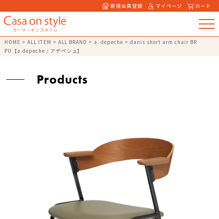
新規会員登録
マイページ
カート
HOME
>
ALL ITEM
>
ALL BRAND
>
a. depeche
>
danis short arm chair BR
PU【a.depeche / アデペシュ】
Products